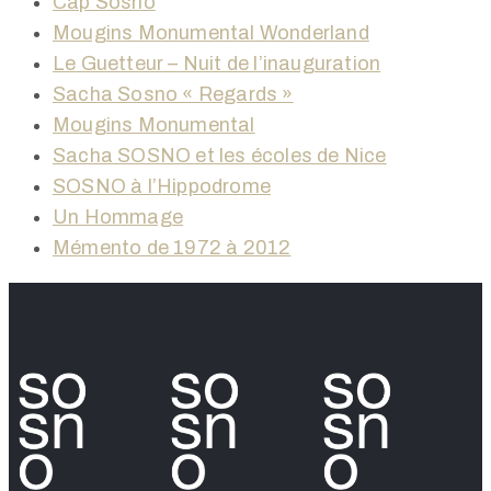
Cap Sosno
Mougins Monumental Wonderland
Le Guetteur – Nuit de l’inauguration
Sacha Sosno « Regards »
Mougins Monumental
Sacha SOSNO et les écoles de Nice
SOSNO à l’Hippodrome
Un Hommage
Mémento de 1972 à 2012