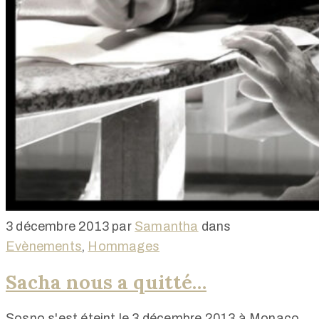
3 décembre 2013
par
Samantha
dans
Evènements
‚
Hommages
Sacha nous a quitté…
Sosno s'est éteint le 3 décembre 2013 à Monaco,