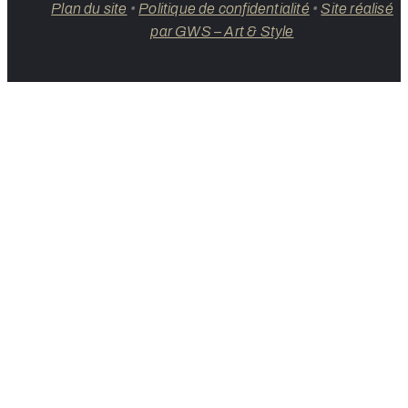
Plan du site
•
Politique de confidentialité
•
Site réalisé
par GWS – Art & Style