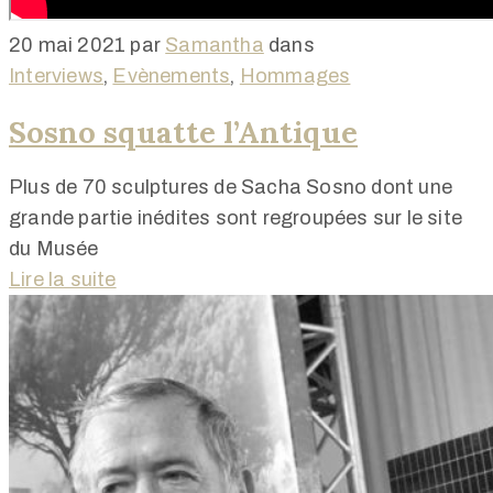
20 mai 2021
par
Samantha
dans
Interviews
‚
Evènements
‚
Hommages
Sosno squatte l’Antique
Plus de 70 sculptures de Sacha Sosno dont une
grande partie inédites sont regroupées sur le site
du Musée
Lire la suite