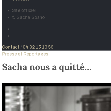
Site officiel
© Sacha Sosno
Contact
/
04 92 15 13 56
Presse et Reportages
Sacha nous a quitté…