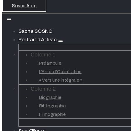
Sosno Actu
Sacha SOSNO
Portrait d’Artiste
Colonne 1
Préambule
L’Art de l’Oblitération
« Vers une intégrale »
Colonne 2
Biographie
Bibliographie
Filmographie
Son Œuvre