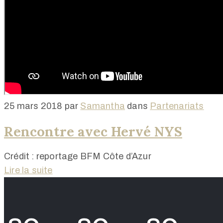
25 mars 2018
par
Samantha
dans
Partenariats
Rencontre avec Hervé NYS
Crédit : reportage BFM Côte d’Azur
Lire la suite