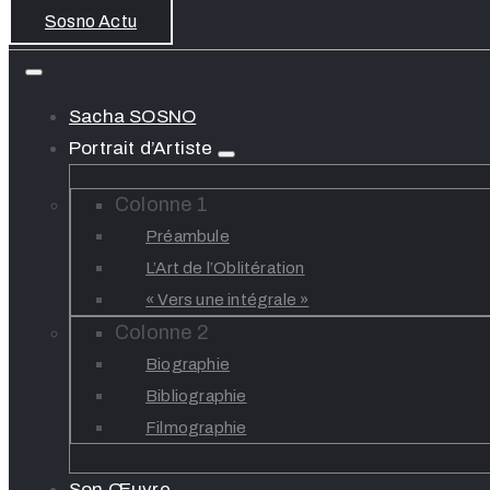
Sosno Actu
Sacha SOSNO
Portrait d’Artiste
Colonne 1
Préambule
L’Art de l’Oblitération
« Vers une intégrale »
Colonne 2
Biographie
Bibliographie
Filmographie
Son Œuvre