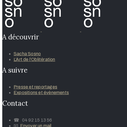
A découvrir
Sacha Sosno
L’Art de l’Oblitération
A suivre
Presse et reportages
Expositions et évènements
Contact
☎ 04 92 15 13 56
📧
Envoyer un mail