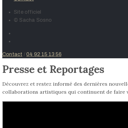
Site officiel
© Sacha Sosno
Contact
/
04 92 15 13 56
Presse et Reportages
Découvrez et restez informé des dernières nouvelle
collaborations artistiques qui continuent de faire 