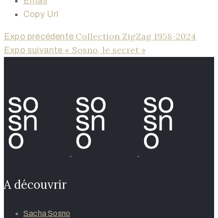
Email
Copy Url
Collection ZigZag 1958-2024
Expo précédente
« Sosno, le secret »
Expo suivante
A découvrir
Sacha Sosno