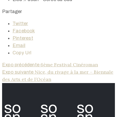
Partager
Twitter
Facebook
Pinterest
Email
Copy Url
6ème Festival Cinéroman
Expo précédente
Nice, du rivage à la mer – Biennale
Expo suivante
des Arts et de l’Océan