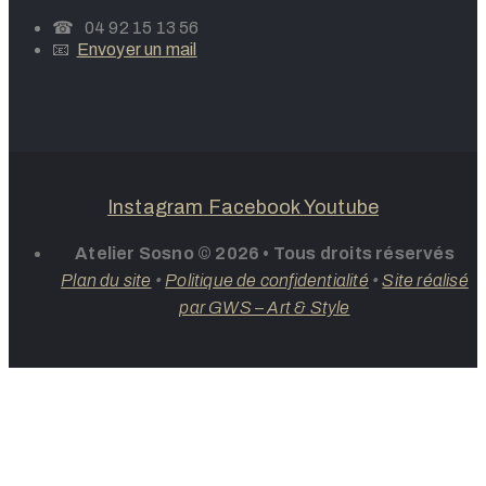
☎ 04 92 15 13 56
📧
Envoyer un mail
Instagram
Facebook
Youtube
Atelier Sosno © 2026 • Tous droits réservés
Plan du site
•
Politique de confidentialité
•
Site réalisé
par GWS – Art & Style