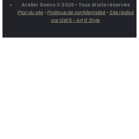
Atelier Sosno © 2026 • Tous droits réservés
Plan du site
•
Politique de confidentialité
•
Site réalisé
par GWS – Art & Style