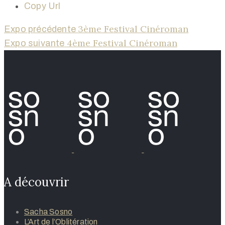
Copy Url
3ème Festival Cinéroman
Expo précédente
4ème Festival Cinéroman
Expo suivante
A découvrir
Sacha Sosno
L’Art de l’Oblitération