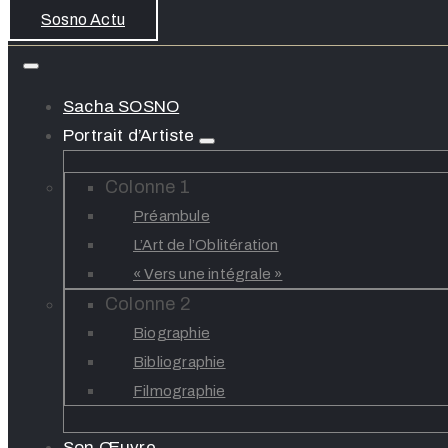
Sosno Actu
Sacha SOSNO
Portrait d’Artiste
Colonne 1
Préambule
L’Art de l’Oblitération
« Vers une intégrale »
Colonne 2
Biographie
Bibliographie
Filmographie
Son Œuvre