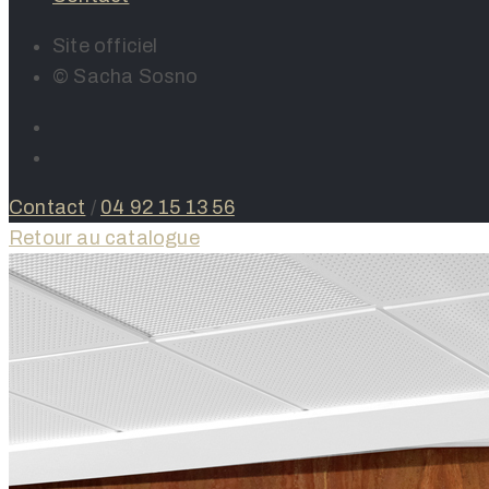
Site officiel
© Sacha Sosno
Contact
/
04 92 15 13 56
Retour au catalogue