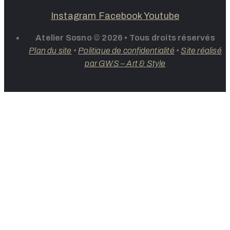
Instagram
Facebook
Youtube
Atelier Sosno © 2026 • Tous droits réservés
Plan du site
•
Politique de confidentialité
•
Site réalisé
par GWS – Art & Style