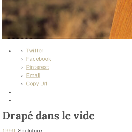
Twitter
Facebook
Pinterest
Email
Copy Url
Drapé dans le vide
1999
,
Sculpture,